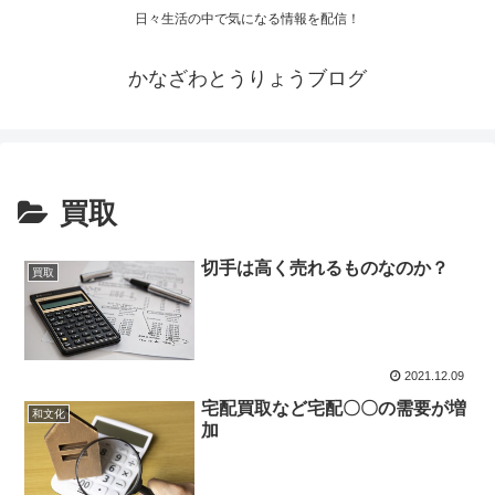
日々生活の中で気になる情報を配信！
かなざわとうりょうブログ
買取
切手は高く売れるものなのか？
買取
2021.12.09
宅配買取など宅配〇〇の需要が増
和文化
加